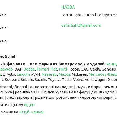
69-69
FarFarLight - Cкло і корпуса ф
uafarlight@gmail.com
69-69
69-69
мобілів!
ніх фар авто. Скло фари для іномарок усіх моделей:
Acura
Daewoo
, DAF,
Dodge
,
Ferrari
,
Fiat
,
Ford
, Foton, GAC, Geely, Genesis
s
, Li Auto, ​​​​​​​
Lincoln
, MAN,
Maserati
,
Mazda
, McLaren, ​​​​​​​
Mercedes-Ben
art, Soueast, Subaru, Suzuki, Toyota, Tesla, Volvo, Volkswagen, Xiao
світловідбивачі | декоративні накладки | смужки фари | ремонт
снічка | ресничка з LED підсвічуванням на фару | денні ходові 
к | лед маркери | рідина для розбирання нерозбірної фари | л
чити в цьому
відео
.
 можна на
Ютуб-каналі
.