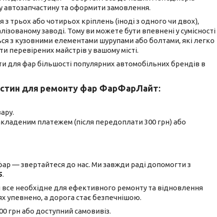
у автозапчастину та оформити замовлення.
з трьох або чотирьох кріплень (іноді з одного чи двох),
лізованому заводі. Тому ви можете бути впевнені у сумісності
ся з кузовними елементами шурупами або болтами, які легко
 перевірених майстрів у вашому місті.
ти для фар більшості популярних автомобільних брендів в
частин для ремонту фар ФарФарЛайт:
ару.
накладеним платежем (після передоплати 300 грн) або
ар — звертайтеся до нас. Ми завжди раді допомогти з
5
.
 все необхідне для ефективного ремонту та відновлення
х упевнено, а дорога стає безпечнішою.
0 грн або доступний самовивіз.