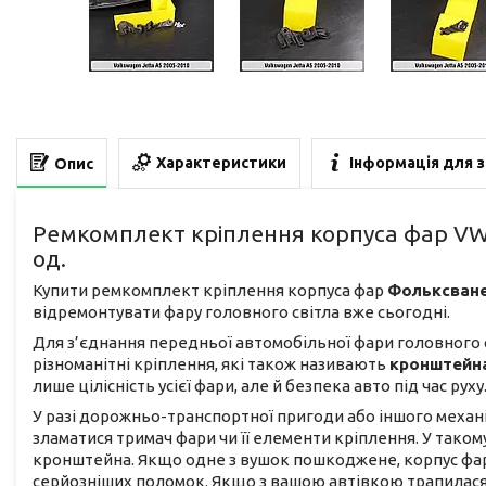
Характеристики
Інформація для 
Опис
Ремкомплект кріплення корпуса фар VW V
од.
Купити ремкомплект кріплення корпуса фар
Фольксване
відремонтувати фару головного світла вже сьогодні.
Для з’єднання передньої автомобільної фари головного 
різноманітні кріплення, які також називають
кронштейн
лише цілісність усієї фари, але й безпека авто під час руху
У разі дорожньо-транспортної пригоди або іншого механ
зламатися тримач фари чи її елементи кріплення. У тако
кронштейна. Якщо одне з вушок пошкоджене, корпус фар
серйозніших поломок. Якщо з вашою автівкою трапилася