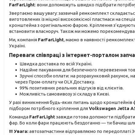
FarFarLight
: вони допоможуть швидко підібрати потрібн
Звертаємо вашу увагу: зазвичай ремкомплект складається 
виготовлених із міцної високоякісної пластмаси на спеціа
кронштейна з оригінальною фарою. Кріплення з’єднують
встановити власноруч. Також ми можемо порекомендувати
Ми, компанія
FarFarLight
, маємо в наявності ремкомплек
Україні.
Переваги співпраці з інтернет-порталом зап
Швидка доставка по всій Україні.
Надійне пакування для безпечного перевезення тов
Зручні способи оплати: на розрахунковий рахунок, 
через Пром-оплату чи OLX Доставку.
99% позитивних реальних відгуків від клієнтів.
Можливість самовивозу зі складу в Києві.
У разі виникнення будь-яких питань щодо кронштейнів ф
підбором потрібного кріплення для
Volkswagen Jetta A
Команда
FarFarLight
завжди готова допомогти підібрати
фар. Бо коли фари працюють бездоганно — ти бачиш шля
!!! Увага:
автозапчастини відправляємо по передоплаті 30