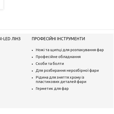
-LED ЛІНЗ
ПРОФЕСІЙНІ ІНСТРУМЕНТИ
Ножі та щипці для розпакування фар
Професійне обладнання
Скоби та болти
Для розбирання нерозбірної фари
Рідина для зняття хрому із
пластикових деталей фари
Герметик для фар