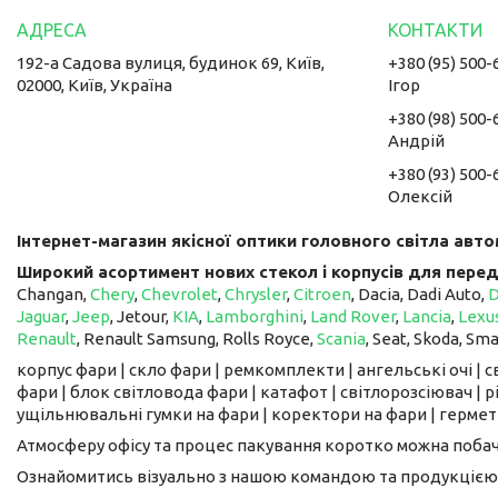
192-а Садова вулиця, будинок 69, Київ,
+380 (95) 500-
02000, Київ, Україна
Ігор
+380 (98) 500-
Андрій
+380 (93) 500-
Олексій
Інтернет-магазин якісної оптики головного світла авто
Широкий асортимент нових стекол і корпусів для перед
Changan,
Chery
,
Chevrolet
,
Chrysler
,
Citroen
, Dacia, Dadi Auto,
Jaguar
,
Jeep
, Jetour, ​​​​​​​
KIA
,
Lamborghini
,
Land Rover
,
Lancia
,
Lexu
Renault
, Renault Samsung, Rolls Royce,
Scania
, Seat, Skoda, Sm
корпус фари | скло фари | ремкомплекти | ангельські очі | 
фари | блок світловода фари | катафот | світлорозсіювач | рі
ущільнювальні гумки на фари | коректори на фари | гермети
Атмосферу офісу та процес пакування коротко можна поба
Ознайомитись візуально з нашою командою та продукцією