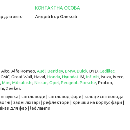
ар для авто
Андрій Ігор Олексій
, Aito, Alfa Romeo,
Audi
,
Bentley
,
BMW
,
Buick
, BYD,
Cadillac
,
, GMC, Great Wall, Haval,
Honda
,
Hyundai
, IM, ​​​​​​​
Infiniti
, Isuzu, Iveco,
z
,
Mini
,
Mitsubishi
,
Nissan
,
Opel
,
Peugeot
,
Porsche
, Proton, ​​​​​​​
mi, Zeeker.
ні вушка | світловоди | світловод фари | кільце світловода
вогні | задні ліхтарі | рефлектори | кришки на корпус фари |
інзи для фар | led лампи