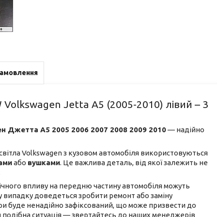
замовлення
olkswagen Jetta A5 (2005-2010) лівий – 3
н Джетта А5 2005 2006 2007 2008 2009 2010
— надійно
світла Volkswagen з кузовом автомобіля використовуються
ами
або
вушками
. Це важлива деталь, від якої залежить не
.
ічного впливу на передню частину автомобіля можуть
му випадку доведеться зробити ремонт або заміну
и буде ненадійно зафіксований, що може призвести до
 подібна ситуація — звертайтесь до наших менеджерів