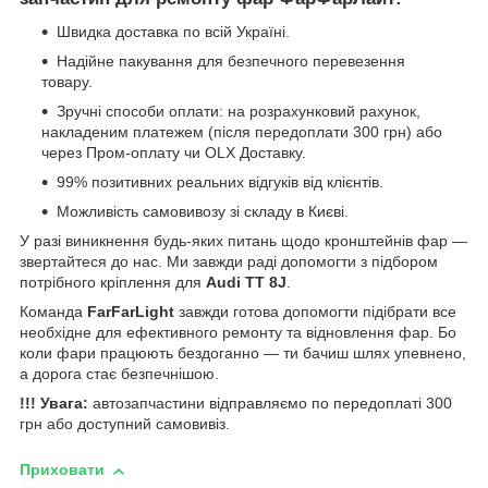
Швидка доставка по всій Україні.
Надійне пакування для безпечного перевезення
товару.
Зручні способи оплати: на розрахунковий рахунок,
накладеним платежем (після передоплати 300 грн) або
через Пром-оплату чи OLX Доставку.
99% позитивних реальних відгуків від клієнтів.
Можливість самовивозу зі складу в Києві.
У разі виникнення будь-яких питань щодо кронштейнів фар —
звертайтеся до нас. Ми завжди раді допомогти з підбором
потрібного кріплення для
Audi TT 8J
.
Команда
FarFarLight
завжди готова допомогти підібрати все
необхідне для ефективного ремонту та відновлення фар. Бо
коли фари працюють бездоганно — ти бачиш шлях упевнено,
а дорога стає безпечнішою.
!!! Увага:
автозапчастини відправляємо по передоплаті 300
грн або доступний самовивіз.
Приховати