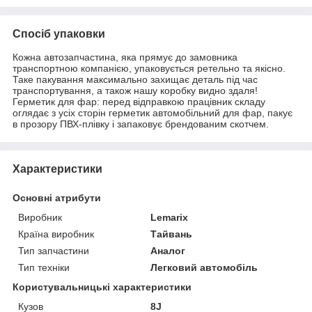
Спосіб упаковки
Кожна автозапчастина, яка прямує до замовника
транспортною компанією, упаковується ретельно та якісно.
Таке пакування максимально захищає деталь під час
транспортування, а також нашу коробку видно здаля!
Герметик для фар: перед відправкою працівник складу
оглядає з усіх сторін герметик автомобільний для фар, пакує
в прозору ПВХ-плівку і запаковує брендованим скотчем.
Характеристики
Основні атрибути
Виробник
Lemarix
Країна виробник
Тайвань
Тип запчастини
Аналог
Тип техніки
Легковий автомобіль
Користувальницькі характеристики
Кузов
8J