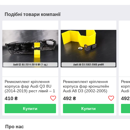
Подібні товари компанії
Ремкомплект кріплення
Ремкомплект кріплення
Ремк
корпуса фар Audi Q3 8U
корпуса фар кронштейн
корп
(2014-2019) рест лівий – 1
Audi A8 D3 (2002-2005)
Audi
од.
дорест лівий/правий – 1
доре
410
492
492
₴
₴
од.
од.
Купити
Купити
Про нас