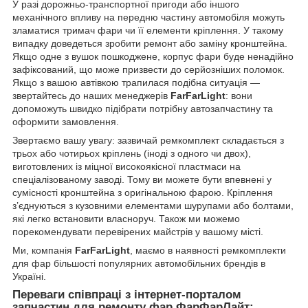
У разі дорожньо-транспортної пригоди або іншого
механічного впливу на передню частину автомобіля можуть
зламатися тримач фари чи її елементи кріплення. У такому
випадку доведеться зробити ремонт або заміну кронштейна.
Якщо одне з вушок пошкоджене, корпус фари буде ненадійно
зафіксований, що може призвести до серйозніших поломок.
Якщо з вашою автівкою трапилася подібна ситуація —
звертайтесь до наших менеджерів
FarFarLight
: вони
допоможуть швидко підібрати потрібну автозапчастину та
оформити замовлення.
Звертаємо вашу увагу: зазвичай ремкомплект складається з
трьох або чотирьох кріплень (іноді з одного чи двох),
виготовлених із міцної високоякісної пластмаси на
спеціалізованому заводі. Тому ви можете бути впевнені у
сумісності кронштейна з оригінальною фарою. Кріплення
з’єднуються з кузовними елементами шурупами або болтами,
які легко встановити власноруч. Також ми можемо
порекомендувати перевірених майстрів у вашому місті.
Ми, компанія
FarFarLight
, маємо в наявності ремкомплекти
для фар більшості популярних автомобільних брендів в
Україні.
Переваги співпраці з інтернет-порталом
запчастин для ремонту фар ФарФарЛайт: