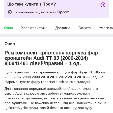
Що таке купити з Пром?
Замовлення під захистом
Опис
Характеристики
Доставка
Оплата
Умови п
Опис
Ремкомплект кріплення корпуса фар
кронштейн Audi TT 8J (2006-2014)
8j0941461 лівий/правий – 1 од.
Купити ремкомплект кріплення корпуса фар
Ауді ТТ 8Джей
2006 2007 2008 2009 2010 2011 2012 2013 2014
— надійно
відремонтувати фару головного світла вже сьогодні.
Для з’єднання передньої автомобільної фари головного
світла Audi з кузовом автомобіля використовуються
різноманітні кріплення, які також називають
кронштейнами
або
вушками
. Це важлива деталь, від якої залежить не лише
цілісність усієї фари, але й безпека авто під час руху.