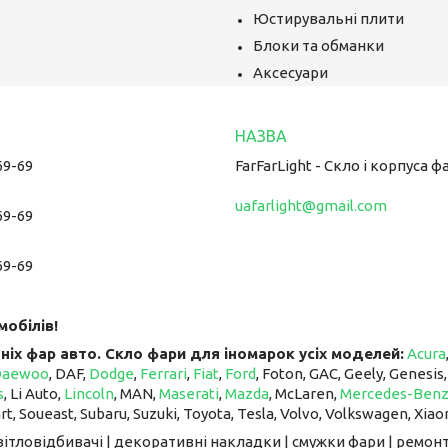
Юстирувальні плити
Блоки та обманки
Аксесуари
69-69
FarFarLight - Cкло і корпуса ф
uafarlight@gmail.com
69-69
69-69
мобілів!
ніх фар авто. Скло фари для іномарок усіх моделей:
Acura
Daewoo
, DAF,
Dodge
,
Ferrari
,
Fiat
,
Ford
, Foton, GAC, Geely, Genesis
s
, Li Auto, ​​​​​​​
Lincoln
, MAN,
Maserati
,
Mazda
, McLaren, ​​​​​​​
Mercedes-Ben
art, Soueast, Subaru, Suzuki, Toyota, Tesla, Volvo, Volkswagen, Xiao
світловідбивачі | декоративні накладки | смужки фари | ремонт