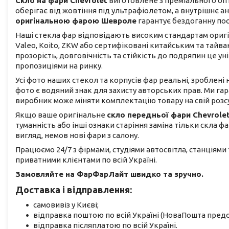
Скло на фари Chevrolet
виготовлене з преміального опт
оберігає від жовтіння під ультрафіолетом, а внутрішнє 
оригінальною фарою Шевроле
гарантує бездоганну пос
Наші стекла фар відповідають високим стандартам оригіна
Valeo, Koito, ZKW або сертифіковані китайським та тай
прозорість, довговічність та стійкість до подряпин це 
пропозиціями на ринку.
Усі фото наших стекол та корпусів фар реальні, зроблені
фото є водяний знак для захисту авторських прав. Ми га
виробник може міняти комплектацію товару на свій розс
Якщо ваше оригінальне
скло передньої фари Chevrolet
туманність або інші ознаки старіння заміна тільки скла 
вигляд, немов нові фари з салону.
Працюємо 24/7 з фірмами, студіями автосвітла, станціями
приватними клієнтами по всій Україні.
Замовляйте на ФарФарЛайт швидко та зручно.
Доставка і відправлення:
самовивіз у Києві;
відправка поштою по всій Україні (НоваПошта предоп
відправка післяплатою по всій Україні.