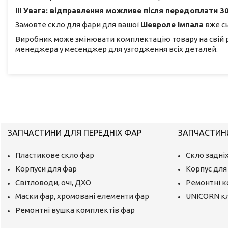
!!! Увага: відправлення можливе після передоплати 30
Замовте скло для фари для вашої
Шевроле Імпала
вже сь
Виробник може змінювати комплектацію товару на свій 
менеджера у месенджер для узгодження всіх деталей.
ЗАПЧАСТИНИ ДЛЯ ПЕРЕДНІХ ФАР
ЗАПЧАСТИНИ
Пластикове скло фар
Скло задніх
Корпуси для фар
Корпус для 
Світловоди, очі, ДХО
Ремонтні 
Маски фар, хромовані елементи фар
UNICORN к
Ремонтні вушка комплектів фар