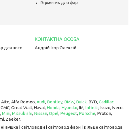
Герметик для фар
ар для авто
Андрій Ігор Олексій
, Aito, Alfa Romeo,
Audi
,
Bentley
,
BMW
,
Buick
, BYD,
Cadillac
,
, GMC, Great Wall, Haval,
Honda
,
Hyundai
, IM, ​​​​​​​
Infiniti
, Isuzu, Iveco,
z
,
Mini
,
Mitsubishi
,
Nissan
,
Opel
,
Peugeot
,
Porsche
, Proton, ​​​​​​​
mi, Zeeker.
ні вушка | світловоди | світловод фари | кільце світловода