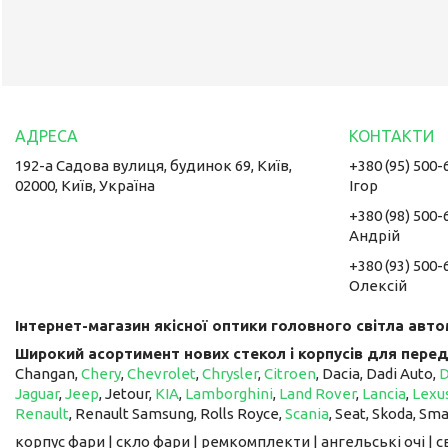
192-а Садова вулиця, будинок 69, Київ,
+380 (95) 500-
02000, Київ, Україна
Ігор
+380 (98) 500-
Андрій
+380 (93) 500-
Олексій
Інтернет-магазин якісної оптики головного світла авто
Широкий асортимент нових стекол і корпусів для перед
Changan,
Chery
,
Chevrolet
,
Chrysler
,
Citroen
, Dacia, Dadi Auto,
Jaguar
,
Jeep
, Jetour, ​​​​​​​
KIA
,
Lamborghini
,
Land Rover
,
Lancia
,
Lexu
Renault
, Renault Samsung, Rolls Royce,
Scania
, Seat, Skoda, Sm
корпус фари | скло фари | ремкомплекти | ангельські очі | 