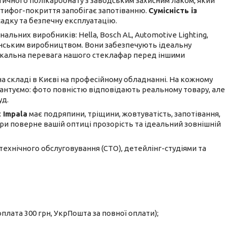
ичного полікарбонату з заводським захисним лаком, який
антифог-покриття запобігає запотіванню.
Сумісність із
адку та безпечну експлуатацію.
льних виробників: Hella, Bosch AL, Automotive Lighting,
ванським виробництвом. Вони забезпечують ідеальну
унікальна перевага нашого стеклафар перед іншими
 на складі в Києві на професійному обладнанні. На кожному
рантуємо: фото повністю відповідають реальному товару, але
уд.
 Impala
має подряпини, тріщини, жовтуватість, запотівання,
фари поверне вашій оптиці прозорість та ідеальний зовнішній
 технічного обслуговування (СТО), детейлінг-студіями та
лата 300 грн, УкрПошта за повної оплати);