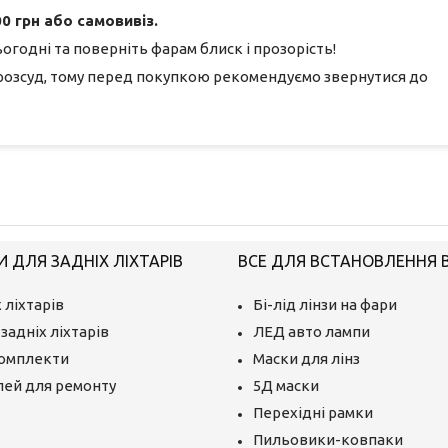
0 грн або самовивіз.
огодні та поверніть фарам блиск і прозорість!
розсуд, тому перед покупкою рекомендуємо звернутися до
 ДЛЯ ЗАДНІХ ЛІХТАРІВ
ВСЕ ДЛЯ ВСТАНОВЛЕННЯ BI
 ліхтарів
Бі-лід лінзи на фари
задніх ліхтарів
ЛЕД авто лампи
комплекти
Маски для лінз
лей для ремонту
5Д маски
Перехідні рамки
Пильовики-ковпаки