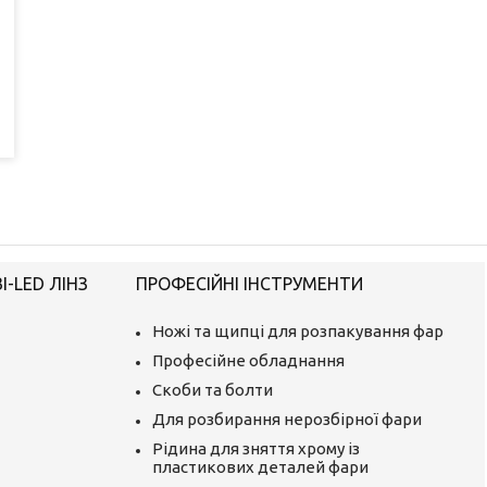
-LED ЛІНЗ
ПРОФЕСІЙНІ ІНСТРУМЕНТИ
Ножі та щипці для розпакування фар
Професійне обладнання
Скоби та болти
Для розбирання нерозбірної фари
Рідина для зняття хрому із
пластикових деталей фари