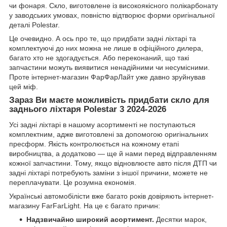
чи фонаря. Скло, виготовлене із високоякісного полікарбонату
у заводських умовах, повністю відтворює форми оригінальної
деталі Polestar.
Це очевидно. А ось про те, що придбати задні ліхтарі та
комплектуючі до них можна не лише в офіційного дилера,
багато хто не здогадується. Або переконаний, що такі
запчастини можуть виявитися ненадійними чи несумісними.
Проте інтернет-магазин ФарФарЛайт уже давно зруйнував
цей міф.
Зараз Ви маєте можливість придбати
скло для
заднього ліхтаря Polestar 3 2024-2026
Усі задні ліхтарі в нашому асортименті не поступаються
комплектним, адже виготовлені за допомогою оригінальних
пресформ. Якість контролюється на кожному етапі
виробництва, а додатково — ще й нами перед відправленням
кожної запчастини. Тому, якщо відновлюєте авто після ДТП чи
задні ліхтарі потребують заміни з іншої причини, можете не
переплачувати. Це розумна економія.
Українські автомобілісти вже багато років довіряють інтернет-
магазину FarFarLight. На це є багато причин:
Надзвичайно широкий асортимент.
Десятки марок,