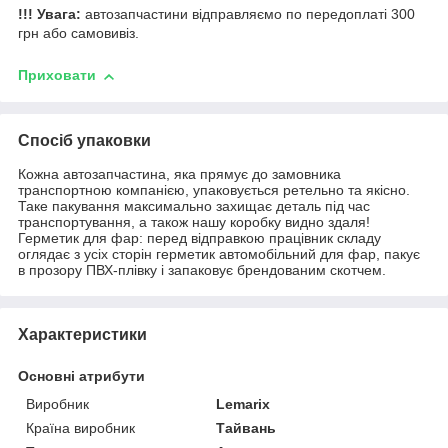
!!! Увага:
автозапчастини відправляємо по передоплаті 300
грн або самовивіз.
Приховати
Спосіб упаковки
Кожна автозапчастина, яка прямує до замовника
транспортною компанією, упаковується ретельно та якісно.
Таке пакування максимально захищає деталь під час
транспортування, а також нашу коробку видно здаля!
Герметик для фар: перед відправкою працівник складу
оглядає з усіх сторін герметик автомобільний для фар, пакує
в прозору ПВХ-плівку і запаковує брендованим скотчем.
Характеристики
Основні атрибути
Виробник
Lemarix
Країна виробник
Тайвань