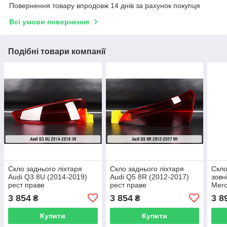
Повернення товару впродовж 14 днів за рахунок покупця
Всі умови повернення
Подібні товари компанії
Скло заднього ліхтаря
Скло заднього ліхтаря
Скло
Audi Q3 8U (2014-2019)
Audi Q5 8R (2012-2017)
зовн
рест праве
рест праве
Merc
X247
3 854
3 854
3 8
₴
₴
Купити
Купити