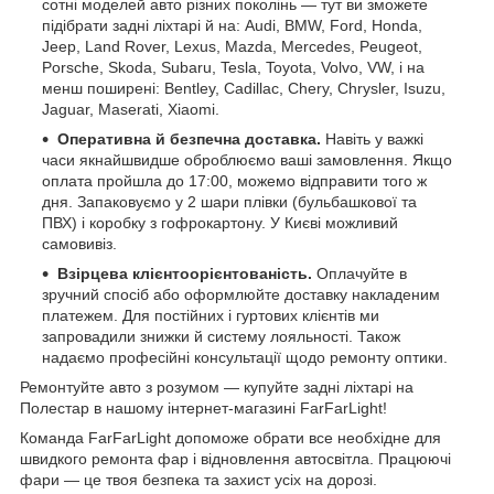
сотні моделей авто різних поколінь — тут ви зможете
підібрати задні ліхтарі й на: Audi, BMW, Ford, Honda,
Jeep, Land Rover, Lexus, Mazda, Mercedes, Peugeot,
Porsche, Skoda, Subaru, Tesla, Toyota, Volvo, VW, і на
менш поширені: Bentley, Cadillac, Chery, Chrysler, Isuzu,
Jaguar, Maserati, Xiaomi.
Оперативна й безпечна доставка.
Навіть у важкі
часи якнайшвидше оброблюємо ваші замовлення. Якщо
оплата пройшла до 17:00, можемо відправити того ж
дня. Запаковуємо у 2 шари плівки (бульбашкової та
ПВХ) і коробку з гофрокартону. У Києві можливий
самовивіз.
Взірцева клієнтоорієнтованість.
Оплачуйте в
зручний спосіб або оформлюйте доставку накладеним
платежем. Для постійних і гуртових клієнтів ми
запровадили знижки й систему лояльності. Також
надаємо професійні консультації щодо ремонту оптики.
Ремонтуйте авто з розумом — купуйте задні ліхтарі на
Полестар в нашому інтернет-магазині FarFarLight!
Команда FarFarLight допоможе обрати все необхідне для
швидкого ремонта фар і відновлення автосвітла. Працюючі
фари — це твоя безпека та захист усіх на дорозі.