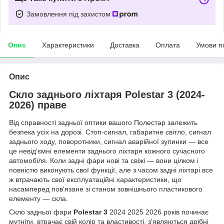
Замовлення під захистом
Опис
Характеристики
Доставка
Оплата
Умови п
Опис
Скло заднього ліхтаря Polestar 3 (2024-
2026) праве
Від справності задньої оптики вашого Полестар залежить
безпека усіх на дорозі. Стоп-сигнал, габаритне світло, сигнал
заднього ходу, поворотники, сигнал аварійної зупинки — все
це невід'ємні елементи заднього ліхтаря кожного сучасного
автомобіля. Коли задні фари нові та свіжі — вони цілком і
повністю виконують свої функції, але з часом задні ліхтарі все
ж втрачають свої експлуатаційні характеристики, що
насамперед пов'язане зі станом зовнішнього пластикового
елементу — скла.
Скло задньої фари
Polestar 3
2024 2025 2026 років починає
мутніти, втрачає свій колір та властивості, з'являються дрібні