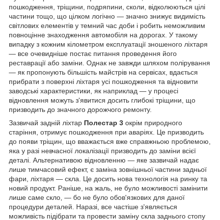
пошкодження, тріщини, подряпини, сколи, відколюються цілі
частини тощо, що цілком логічно — значно знижує видимість
світлових елементів у темний час доби і робить неможливим
повноцінне знаходження автомобіля на дорогах. У такому
випадку з кожним кілометром експлуатації зношеного ліхтаря
— все очевидніше постає питання проведення його
реставрації або заміни. Однак не завжди шляхом полірування
— як пропонують більшість майстрів на сервісах, вдається
прибрати з поверхні ліхтаря усі пошкодження та відновити
заводські характеристики, як наприклад — у процесі
відновлення можуть з'явитися досить глибокі тріщини, що
призводить до значного дорожчого ремонту.
Зазвичай задній ліхтар
Полестар 3
окрім природного
старіння, отримує пошкодження при аваріях. Це призводить
до появи тріщин, що вважається вже справжньою проблемою,
яка у разі невчасної локалізації призводить до заміни всієї
деталі. Альтернативою відновленню — яке зазвичай надає
лише тимчасовий ефект, є заміна зовнішньої частини задньої
фари, ліхтаря — скла. Це досить нова технологія на ринку та
новий продукт. Раніше, на жаль, не було можливості замінити
лише саме скло, — бо не було обов'язкових для даної
процедури деталей. Наразі, все частіше з'являється
можливість підібрати та провести заміну скла заднього стопу