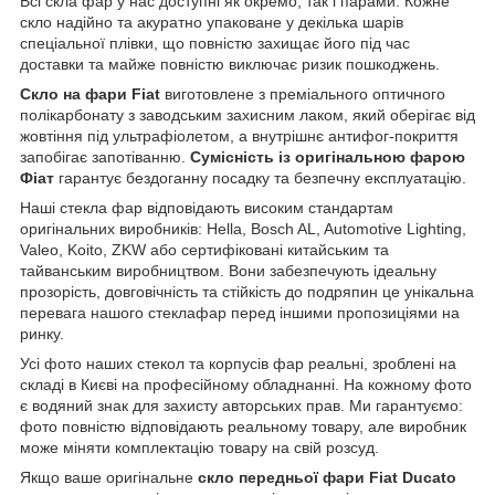
Всі скла фар у нас доступні як окремо, так і парами. Кожне
скло надійно та акуратно упаковане у декілька шарів
спеціальної плівки, що повністю захищає його під час
доставки та майже повністю виключає ризик пошкоджень.
Скло на фари Fiat
виготовлене з преміального оптичного
полікарбонату з заводським захисним лаком, який оберігає від
жовтіння під ультрафіолетом, а внутрішнє антифог-покриття
запобігає запотіванню.
Сумісність із оригінальною фарою
Фіат
гарантує бездоганну посадку та безпечну експлуатацію.
Наші стекла фар відповідають високим стандартам
оригінальних виробників: Hella, Bosch AL, Automotive Lighting,
Valeo, Koito, ZKW або сертифіковані китайським та
тайванським виробництвом. Вони забезпечують ідеальну
прозорість, довговічність та стійкість до подряпин це унікальна
перевага нашого стеклафар перед іншими пропозиціями на
ринку.
Усі фото наших стекол та корпусів фар реальні, зроблені на
складі в Києві на професійному обладнанні. На кожному фото
є водяний знак для захисту авторських прав. Ми гарантуємо:
фото повністю відповідають реальному товару, але виробник
може міняти комплектацію товару на свій розсуд.
Якщо ваше оригінальне
скло передньої фари Fiat Ducato