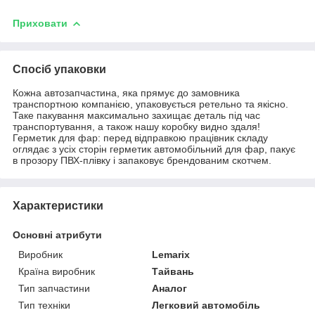
Приховати
Спосіб упаковки
Кожна автозапчастина, яка прямує до замовника
транспортною компанією, упаковується ретельно та якісно.
Таке пакування максимально захищає деталь під час
транспортування, а також нашу коробку видно здаля!
Герметик для фар: перед відправкою працівник складу
оглядає з усіх сторін герметик автомобільний для фар, пакує
в прозору ПВХ-плівку і запаковує брендованим скотчем.
Характеристики
Основні атрибути
Виробник
Lemarix
Країна виробник
Тайвань
Тип запчастини
Аналог
Тип техніки
Легковий автомобіль