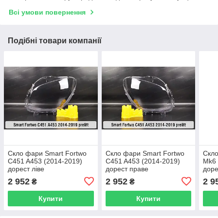
Всі умови повернення
Подібні товари компанії
Скло фари Smart Fortwo
Скло фари Smart Fortwo
Скло
C451 A453 (2014-2019)
C451 A453 (2014-2019)
Mk6 
дорест ліве
дорест праве
доре
2 952
2 952
2 9
₴
₴
Купити
Купити