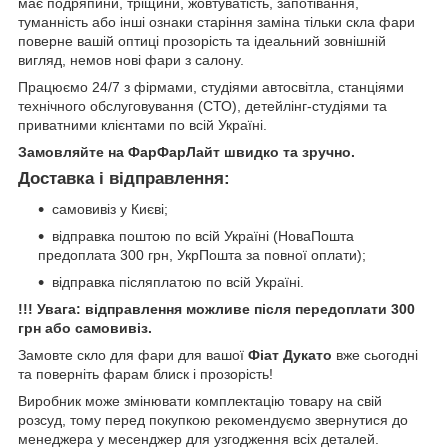
має подряпини, тріщини, жовтуватість, запотівання,
туманність або інші ознаки старіння заміна тільки скла фари
поверне вашій оптиці прозорість та ідеальний зовнішній
вигляд, немов нові фари з салону.
Працюємо 24/7 з фірмами, студіями автосвітла, станціями
технічного обслуговування (СТО), детейлінг-студіями та
приватними клієнтами по всій Україні.
Замовляйте на ФарФарЛайт швидко та зручно.
Доставка і відправлення:
самовивіз у Києві;
відправка поштою по всій Україні (НоваПошта
предоплата 300 грн, УкрПошта за повної оплати);
відправка післяплатою по всій Україні.
!!! Увага: відправлення можливе після передоплати 300
грн або самовивіз.
Замовте скло для фари для вашої
Фіат Дукато
вже сьогодні
та поверніть фарам блиск і прозорість!
Виробник може змінювати комплектацію товару на свій
розсуд, тому перед покупкою рекомендуємо звернутися до
менеджера у месенджер для узгодження всіх деталей.