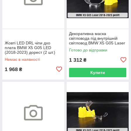
Декоративна маска
світловода під внутрішній
Жовті LED DRL чіпи дхо
світловод BMW X5 G05 Laser
плата BMW X5 G05 LED
(2018-2023) дорест ліва
Готово до відправки
(2018-2023) дорест (2 шт.)
Немає в наявності
1 312
₴
1 968
₴
Купити