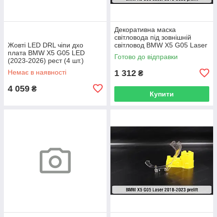
Декоративна маска
світловода під зовнішній
Жовті LED DRL чіпи дхо
світловод BMW X5 G05 Laser
плата BMW X5 G05 LED
(2018-2023) дорест права
Готово до відправки
(2023-2026) рест (4 шт.)
Немає в наявності
1 312
₴
4 059
₴
Купити