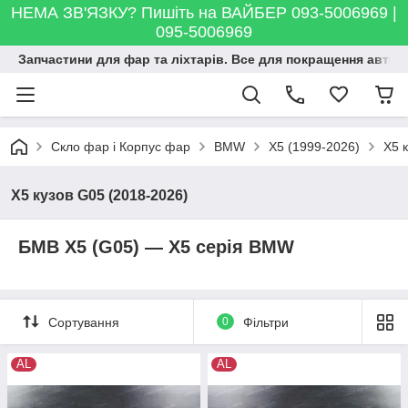
НЕМА ЗВ'ЯЗКУ? Пишіть на ВАЙБЕР 093-5006969 |
095-5006969
Запчастини для фар та ліхтарів. Все для покращення автосві
Скло фар і Корпус фар
BMW
X5 (1999-2026)
X5 
X5 кузов G05 (2018-2026)
БМВ X5 (G05) — X5 серія BMW
Сортування
0
Фільтри
AL
AL