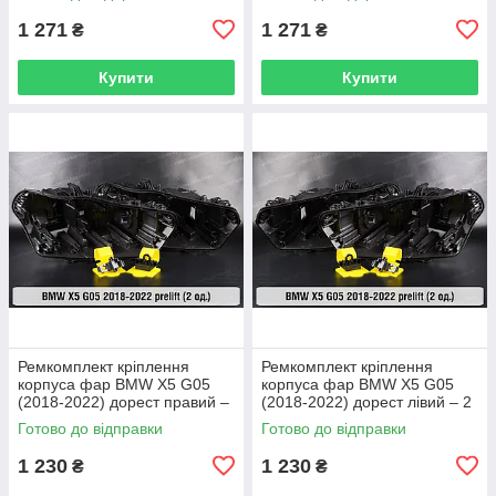
1 271
1 271
₴
₴
Купити
Купити
Ремкомплект кріплення
Ремкомплект кріплення
корпуса фар BMW X5 G05
корпуса фар BMW X5 G05
(2018-2022) дорест правий –
(2018-2022) дорест лівий – 2
2 од.
од.
Готово до відправки
Готово до відправки
1 230
1 230
₴
₴