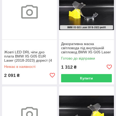
Декоративна маска
світловода під внутрішній
Жовті LED DRL чіпи дхо
світловод BMW X5 G05 Laser
плата BMW X5 G05 EUR
(2018-2023) дорест права
Готово до відправки
Laser (2018-2023) дорест (4
шт.)
Немає в наявності
1 312
₴
2 091
₴
Купити