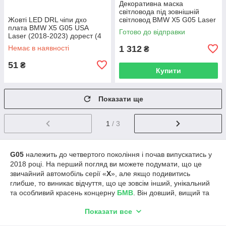
Декоративна маска
світловода під зовнішній
Жовті LED DRL чіпи дхо
світловод BMW X5 G05 Laser
плата BMW X5 G05 USA
(2018-2023) дорест ліва
Готово до відправки
Laser (2018-2023) дорест (4
шт.)
Немає в наявності
1 312
₴
51
₴
Купити
Показати ще
1
/ 3
G05
належить до четвертого покоління і почав випускатись у
2018 році. На перший погляд ви можете подумати, що це
звичайний автомобіль серії «
Х
», але якщо подивитись
глибше, то виникає відчуття, що це зовсім інший, унікальний
та особливий красень концерну
БМВ
. Він довший, вищий та
значно ширший, ніж його попередники.
Показати все
Підрулювання всіма колесами, асистент водіння, повноцінна
пневматика, купа електронних опцій та багато іншого