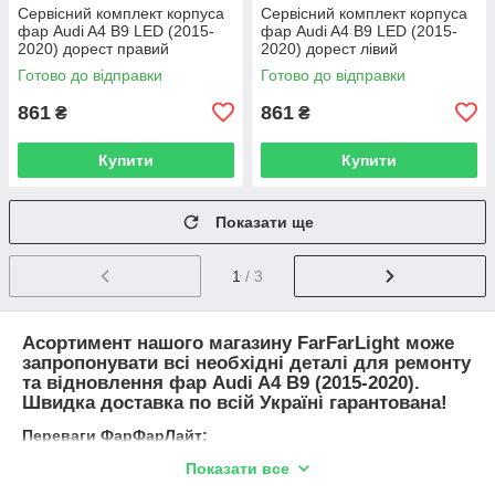
Сервісний комплект корпуса
Сервісний комплект корпуса
фар Audi A4 B9 LED (2015-
фар Audi A4 B9 LED (2015-
2020) дорест правий
2020) дорест лівий
Готово до відправки
Готово до відправки
861
861
₴
₴
Купити
Купити
Показати ще
1
/ 3
Асортимент нашого магазину FarFarLight може
запропонувати всі необхідні деталі для ремонту
та відновлення фар Audi A4 B9 (2015-2020).
Швидка доставка по всій Україні гарантована!
Переваги ФарФарЛайт:
Різноманітність Запчастин
: Ми пропонуємо скло,
Показати все
корпуси, рефлектори, лампи та все необхідне для фар