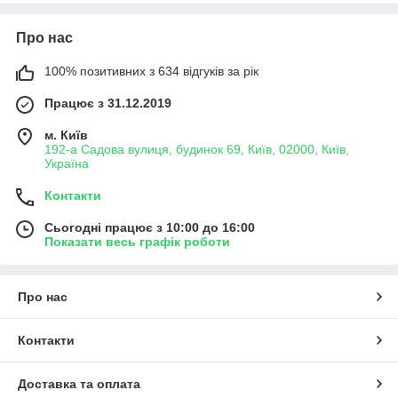
Ауді А4 Б9.
Якість Товару
: Всі наші запчастини виготовлені з
Про нас
якісних матеріалів, що забезпечують тривалу
експлуатацію.
100% позитивних з 634 відгуків за рік
Привабливі Ціни
: Наші ціни конкурентні, що робить
Працює з 31.12.2019
ремонт доступним для кожного.
Забудьте про пошуки запчастин для фар
Audi A4 B9
в різних
м. Київ
192-а Садова вулиця, будинок 69, Київ, 02000, Київ,
місцях. У нас є все необхідне для комфортного та якісного
Україна
ремонту вашого авто. Вибирайте
ФарФарЛайт
і відновіть
ідеальне освітлення свого автомобіля!
Контакти
Як Зробити Замовлення на
Ауді А4
?
Сьогодні працює з 10:00 до 16:00
Через сайт
: Додайте товари до кошика та оформіть
Показати весь графік роботи
замовлення онлайн.
По телефону
: Зателефонуйте нашим менеджерам
для консультації та замовлення.
Про нас
На складі
: Відвідайте наш склад, де ви можете
особисто оглянути товар і придбати необхідні
Контакти
запчастини.
Доставка та оплата