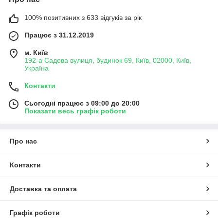
замінити скло і корпус за потреби. Для з'єднання у нас є
герметики різних кольорів і форм, кафутер підберемо під ваш
100% позитивних з 633 відгуків за рік
випадок. Для лінзи у фари пропонуємо тепле або холодне
Працює з 31.12.2019
світло, виражену світло-тіньову межу чи ні, чітко виражену
світлову пляму. Для ремонту у нас є ножі, щипці, реноватор,
м. Київ
мультистеплер, пічка і екструдер. З нами ви точно відновите
192-а Садова вулиця, будинок 69, Київ, 02000, Київ,
світло будь-якої фари.
Україна
Додайте стилю та безпеки вашому
Land Rover
з нашими
Контакти
високоякісними продуктами. Обирайте якість та надійність –
обирайте наші компоненти фар для вашого
Ленд Ровер
Сьогодні працює з 09:00 до 20:00
Спорт
Л320
.
Показати весь графік роботи
Про нас
Контакти
Доставка та оплата
Графік роботи