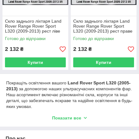
Скло заднього ліхтаря Land
Скло заднього ліхтаря Land
Rover Range Rover Sport
Rover Range Rover Sport
L320 (2009-2013) рест ліве
L320 (2009-2013) рест праве
Готово до відправки
Готово до відправки
2 132
2 132
₴
₴
Купити
Купити
Покращіть освітлення вашого
Land Rover Sport L320 (2005-
2013)
за допомогою наших ультрасучасних компонентів фар.
Наш асортимент включає різноманітні скла, корпуси та інші
деталі, що забезпечать яскраве та надійне освітлення в будь-
яких умовах.
Для якісного ремонту автосвітла потрібні відповідні
Показати все
запчастини. У нас на складі є деталі для будь-якої іномарки
та вирішення будь-яких проблем. Якщо зламалися вушка, у
нас є ремкомплекти корпусу фар і сервісні комплекти. При
Про нас
тріщинах на склі фари, помутнінні або запотіванні, необхідно