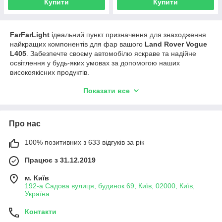
Купити
Купити
FarFarLight
ідеальний пункт призначення для знаходження
найкращих компонентів для фар вашого
Land Rover Vogue
L405
. Забезпечте своєму автомобілю яскраве та надійне
освітлення у будь-яких умовах за допомогою наших
високоякісних продуктів.
Наш асортимент включає різноманітні комплектуючі для фар,
Показати все
включаючи скла, корпуси, лампи та інші деталі. Ми
пропонуємо тільки продукцію найвищої якості, яка відповідає
всім стандартам безпеки та надійності. Кожен компонент
Про нас
ретельно підібраний для забезпечення максимальної
продуктивності та ефективності вашої освітлювальної
системи.
100% позитивних з 633 відгуків за рік
Продукти
ФарФарЛайт
розроблені з урахуванням потреб
Працює з 31.12.2019
власників
Ленд Ровер Вог
Л405
, які цінують комфорт, стиль і
безпеку. Ви можете бути впевнені, що кожен елемент
м. Київ
забезпечить оптимальне освітлення і зробить ваші поїздки
192-а Садова вулиця, будинок 69, Київ, 02000, Київ,
ще більш безпечними та приємними.
Україна
Контакти