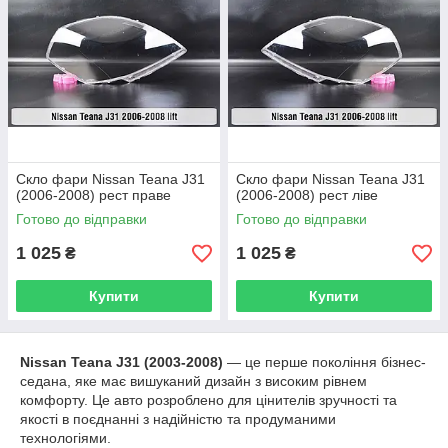
Скло фари Nissan Teana J31
Скло фари Nissan Teana J31
(2006-2008) рест праве
(2006-2008) рест ліве
Готово до відправки
Готово до відправки
1 025
1 025
₴
₴
Купити
Купити
Nissan Teana J31 (2003-2008)
— це перше покоління бізнес-
седана, яке має вишуканий дизайн з високим рівнем
комфорту. Це авто розроблено для цінителів зручності та
якості в поєднанні з надійністю та продуманими
технологіями.