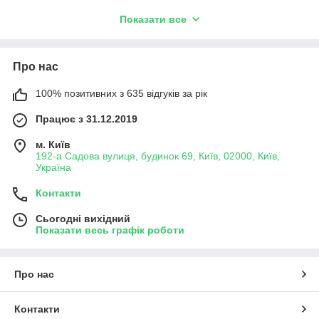
Показати все
Для покращення головної оптики вашого
Ніссан Теана Джей
31
ми пропонуємо широкий асортимент товарів, що включає
скло фар, корпуси фар, Bi-LED лінзи, перехідні рамки та
декоративні маски для фар. Використання товарів від
Про нас
FarFarLight пропонує яскраве та рівномірне освітлення
дороги, що покращує видимість і підвищує рівень безпеки
100% позитивних з 635 відгуків за рік
водіння.
Працює з 31.12.2019
Ця модель — гарний вибір для тих, хто шукає автомобіль, що
поєднує елегантність і комфорт. Оновлюючи головну оптику
м. Київ
вашого
Teana J31
з нашими компонентами, ви забезпечуєте
192-а Садова вулиця, будинок 69, Київ, 02000, Київ,
Україна
своєму авто надійність і якість, необхідні для комфортних і
безпечних поїздок.
Контакти
Сьогодні вихідний
Показати весь графік роботи
Про нас
Контакти