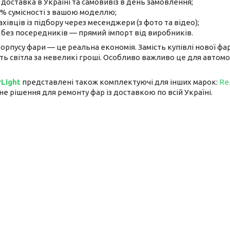
доставка в Україні та самовивіз в день замовлення;
0% сумісності з вашою моделлю;
хівців із підбору через месенджери (з фото та відео);
и без посередників — прямий імпорт від виробників.
корпусу фари — це реальна економія. Замість купівлі нової ф
сть світла за невеликі гроші. Особливо важливо це для автом
rLight
представлені також комплектуючі для інших марок:
Re
е рішення для ремонту фар із доставкою по всій Україні.