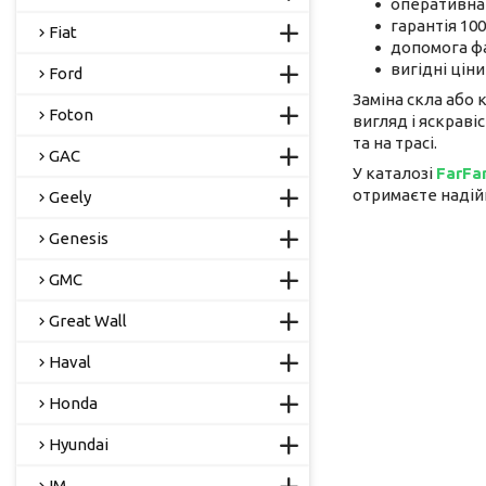
оперативна 
гарантія 10
Fiat
допомога фа
вигідні цін
Ford
Заміна скла або 
Foton
вигляд і яскраві
та на трасі.
GAC
У каталозі
FarFa
отримаєте надійн
Geely
Genesis
GMC
Great Wall
Haval
Honda
Hyundai
IM