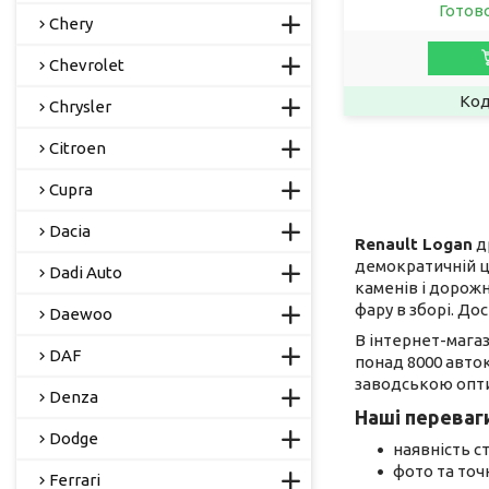
Готов
Chery
Chevrolet
Chrysler
Citroen
Cupra
Dacia
Renault Logan
д
демократичній ці
Dadi Auto
каменів і дорожн
фару в зборі. До
Daewoo
В інтернет-мага
DAF
понад 8000 авто
заводською опти
Denza
Наші переваг
Dodge
наявність с
фото та точн
Ferrari