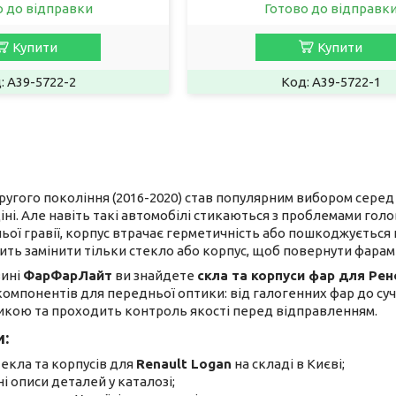
о до відправки
Готово до відправк
Купити
Купити
A39-5722-2
A39-5722-1
ругого покоління (2016-2020) став популярним вибором серед в
ні. Але навіть такі автомобілі стикаються з проблемами голо
ьої гравії, корпус втрачає герметичність або пошкоджується
сить замінити тільки стекло або корпус, щоб повернути фарам
зині
ФарФарЛайт
ви знайдете
скла та корпуси фар для Рен
компонентів для передньої оптики: від галогенних фар до суч
кою та проходить контроль якості перед відправленням.
и:
текла та корпусів для
Renault Logan
на складі в Києві;
і описи деталей у каталозі;