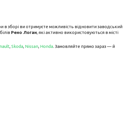
ари в зборі ви отримуєте можливість відновити заводський
обілів
Рено Логан
, які активно використовуються в місті
nault
,
Skoda
,
Nissan
,
Honda
. Замовляйте прямо зараз — й