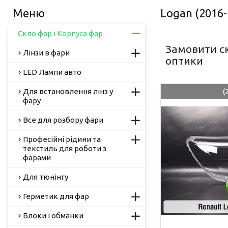
Logan (2016-
Скло фар і Корпуса фар
Замовити ск
Лінзи в фари
оптики
LED Лампи авто
Для встановлення лінз у
(
фару
Все для розбору фари
Професійні рідини та
текстиль для роботи з
фарами
Для тюнінгу
Герметик для фар
Блоки і обманки