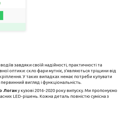
и
одіїв завдяки своїй надійності, практичності та
вної оптики: скло фари мутніє, з'являються тріщини від
 кріплення. У таких випадках немає потреби купувати
 первинний вигляд і функціональність.
о Логан
у кузові 2016-2020 року випуску. Ми пропонуємо
асних LED-рішень. Кожна деталь повністю сумісна з