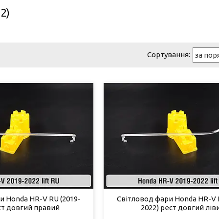
2)
и Honda HR-V RU (2019-
Світловод фари Honda HR-V R
ст довгий правий
2022) рест довгий лів