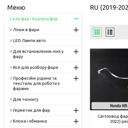
RU (2019-202
Скло фар і Корпуса фар
Лінзи в фари
LED Лампи авто
Для встановлення лінз у
фару
Все для розбору фари
Професійні рідини та
текстиль для роботи з
фарами
Для тюнінгу
Герметик для фар
Світловод фар
Блоки і обманки
2022) ре