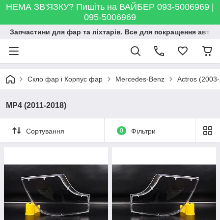
НЕМА ЗВ'ЯЗКУ? Пишіть на ВАЙБЕР 093-5006969 |
095-5006969
Запчастини для фар та ліхтарів. Все для покращення автосві
Скло фар і Корпус фар
Mercedes-Benz
Actros (2003
MP4 (2011-2018)
Сортування
0
Фільтри