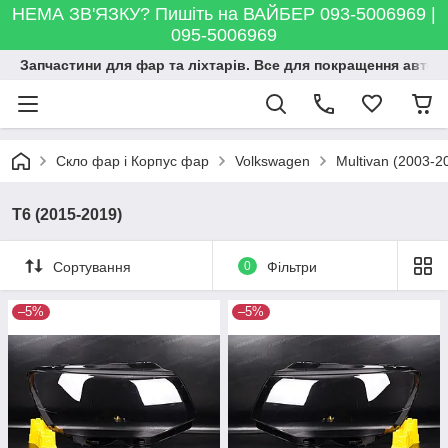
НЕМА ЗВ'ЯЗКУ? Пишіть на ВАЙБЕР 093-5006969 |
095-5006969
Запчастини для фар та ліхтарів. Все для покращення автосві
Скло фар і Корпус фар
Volkswagen
Multivan (2003-2
T6 (2015-2019)
Сортування
0
Фільтри
–5%
–5%