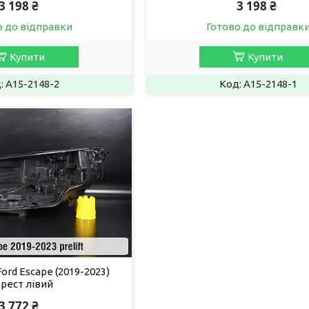
3 198 ₴
3 198 ₴
о до відправки
Готово до відправк
Купити
Купити
A15-2148-2
A15-2148-1
ord Escape (2019-2023)
рест лівий
3 772 ₴