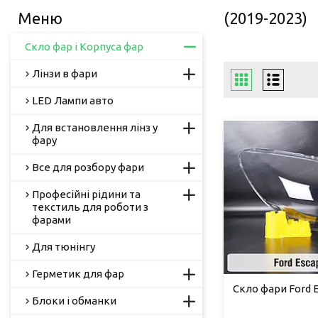
(2019-2023)
Скло фар і Корпуса фар
Лінзи в фари
LED Лампи авто
Для встановлення лінз у
фару
Все для розбору фари
Професійні рідини та
текстиль для роботи з
фарами
Для тюнінгу
Герметик для фар
Скло фари Ford E
Блоки і обманки