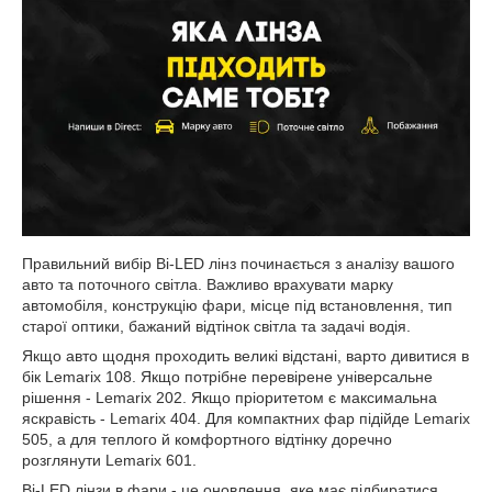
Правильний вибір Bi-LED лінз починається з аналізу вашого
авто та поточного світла. Важливо врахувати марку
автомобіля, конструкцію фари, місце під встановлення, тип
старої оптики, бажаний відтінок світла та задачі водія.
Якщо авто щодня проходить великі відстані, варто дивитися в
бік Lemarix 108. Якщо потрібне перевірене універсальне
рішення - Lemarix 202. Якщо пріоритетом є максимальна
яскравість - Lemarix 404. Для компактних фар підійде Lemarix
505, а для теплого й комфортного відтінку доречно
розглянути Lemarix 601.
Bi-LED лінзи в фари - це оновлення, яке має підбиратися