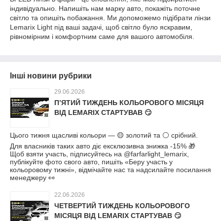
індивідуально. Напишіть нам марку авто, покажіть поточне
світло та опишіть побажання. Ми допоможемо підібрати лінзи
Lemarix Light під ваші задачі, щоб світло було яскравим,
рівномірним і комфортним саме для вашого автомобіля.
Інші новини рубрики
29.06.2026
П’ЯТИЙ ТИЖДЕНЬ КОЛЬОРОВОГО МІСЯЦЯ
ВІД LEMARIX СТАРТУВАВ 😏
Цього тижня щасливі кольори — 🟡 золотий та ⚪ срібний.
Для власників таких авто діє ексклюзивна знижка -15% 🎁
Щоб взяти участь, підписуйтесь на @farfarlight_lemarix,
публікуйте фото свого авто, пишіть «Беру участь у
кольоровому тижні», відмічайте нас та надсилайте посилання
менеджеру 👀
22.06.2026
ЧЕТВЕРТИЙ ТИЖДЕНЬ КОЛЬОРОВОГО
МІСЯЦЯ ВІД LEMARIX СТАРТУВАВ 😏