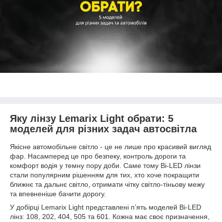
Яку лінзу Lemarix Light обрати: 5
моделей для різних задач автосвітла
Якісне автомобільне світло - це не лише про красивий вигляд
фар. Насамперед це про безпеку, контроль дороги та
комфорт водія у темну пору доби. Саме тому Bi-LED лінзи
стали популярним рішенням для тих, хто хоче покращити
ближнє та дальнє світло, отримати чітку світло-тіньову межу
та впевненіше бачити дорогу.
У добірці Lemarix Light представлені п’ять моделей Bi-LED
лінз: 108, 202, 404, 505 та 601. Кожна має своє призначення,