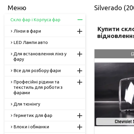
Silverado (2
Скло фар і Корпуса фар
Купити скло
Лінзи в фари
відновленн
LED Лампи авто
Для встановлення лінз у
(
фару
Все для розбору фари
Професійні рідини та
текстиль для роботи з
фарами
Для тюнінгу
Герметик для фар
Блоки і обманки