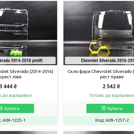
let Silverado (2014-2016)
Скло фари Chevrolet Silverado 
орест ліве
рест праве
3 444 ₴
2 542 ₴
о до відправки
Готово до відправк
Купити
Купити
A09-1225-1
A09-1257-2