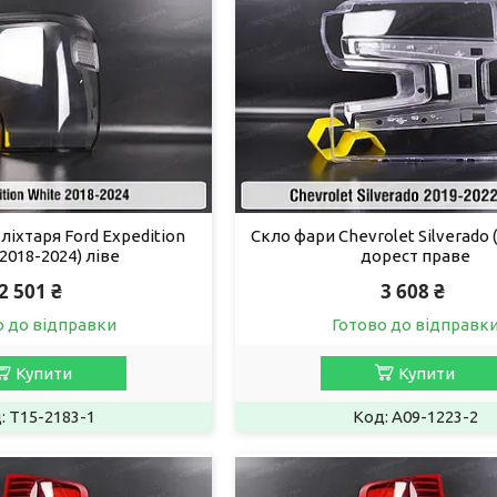
ліхтаря Ford Expedition
Скло фари Chevrolet Silverado 
(2018-2024) ліве
дорест праве
2 501 ₴
3 608 ₴
о до відправки
Готово до відправк
Купити
Купити
T15-2183-1
A09-1223-2